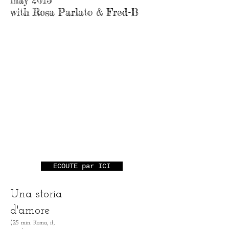
may 2013
with Rosa Parlato & Fred-B
ELECTROACOUSTIQ
UE
MUSIQUE
(S)
improvis
ées
ECOUTE par ICI
Una storia
d'amore
(25 min. Roma, it,