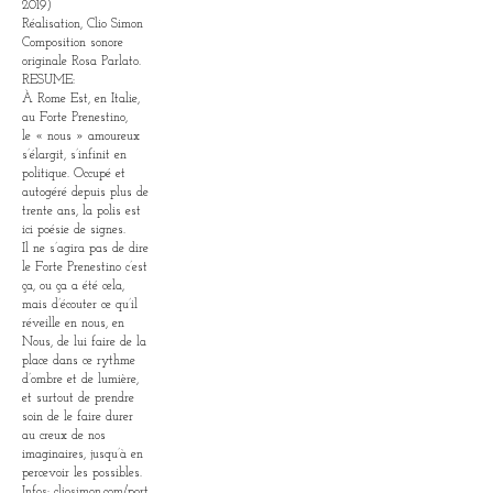
2019)
Réalisation, Clio Simon
Composition sonore
originale Rosa Parlato.
RESUME:
À Rome Est, en Italie,
au Forte Prenestino,
le « nous » amoureux
s’élargit, s’infinit en
politique. Occupé et
autogéré depuis plus de
trente ans, la polis est
ici poésie de signes.
Il ne s’agira pas de dire
le Forte Prenestino c’est
ça, ou ça a été cela,
mais d’écouter ce qu’il
réveille en nous, en
Nous, de lui faire de la
place dans ce rythme
d’ombre et de lumière,
et surtout de prendre
soin de le faire durer
au creux de nos
imaginaires, jusqu’à en
percevoir les possibles.
Infos:
cliosimon.com/port