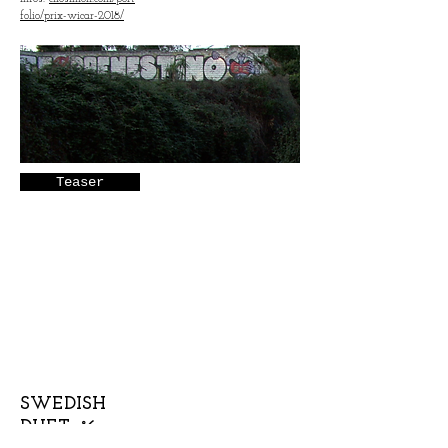
folio/prix-wicar-2018/
Teaser
SWEDISH
DUETn°6
Laurent Rigaut /