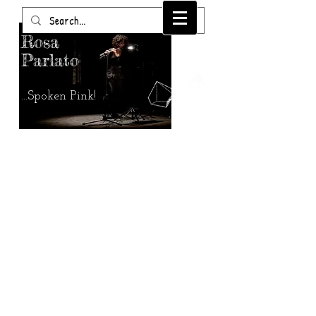
Rosa
Parlato
...Spoken Pink!
MUSIQUES
à
l'image,perf
ormances,imp