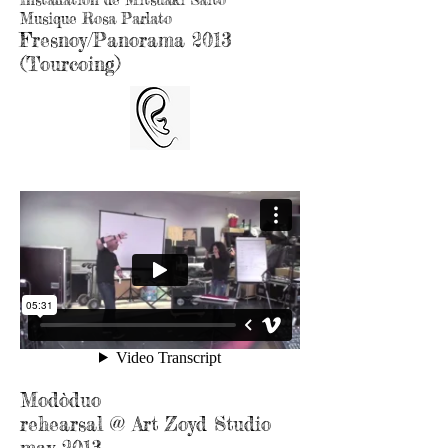
Musique Rosa Parlato
Fresnoy/Panorama 2013
(Tourcoing)
Modòduo
rehearsal @ Art Zoyd Studio